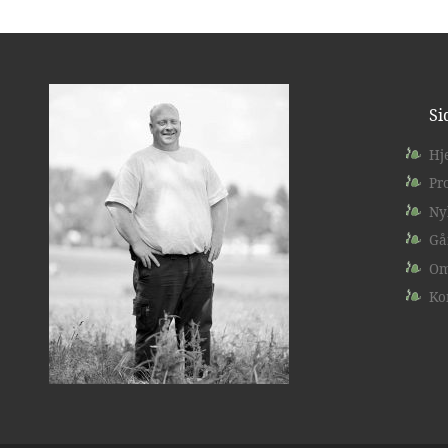
Si
Hj
Pr
Ny
Gå
Om
Ko