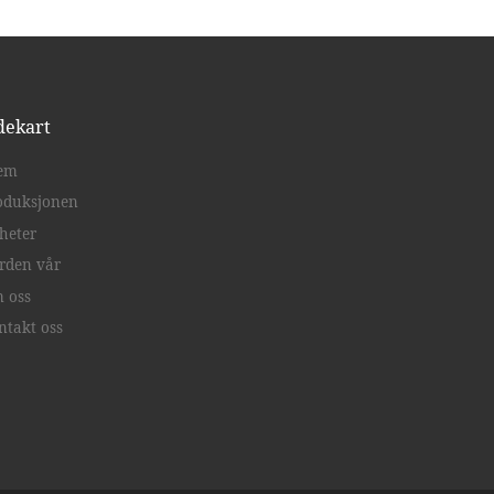
dekart
em
oduksjonen
heter
rden vår
 oss
ntakt oss