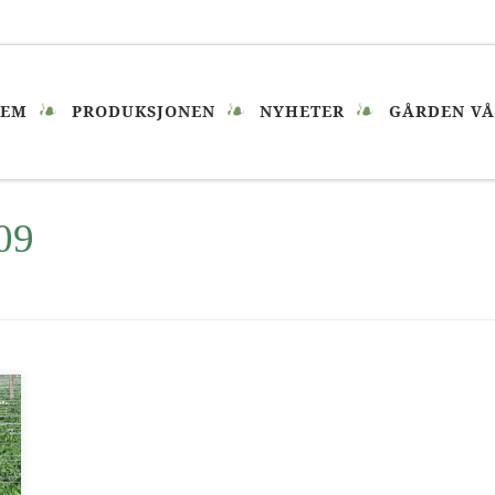
JEM
PRODUKSJONEN
NYHETER
GÅRDEN V
009