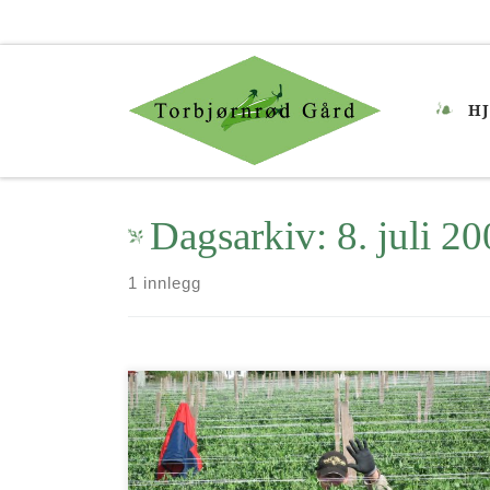
Skip to content
H
Dagsarkiv:
8. juli 2
1 innlegg
Nå er endelig innhøstingen av sukkererter
igang. Se på våre fantastiske sessongarbeidere