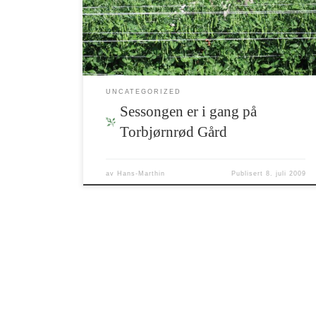
som jobber
UNCATEGORIZED
Sessongen er i gang på
Torbjørnrød Gård
av
Hans-Marthin
Publisert
8. juli 2009